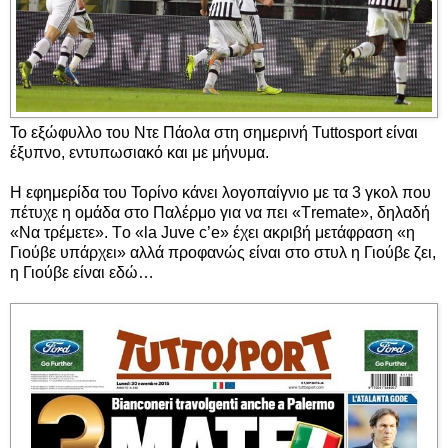
Το εξώφυλλο του Ντε Πάολα στη σημερινή Tuttosport είναι
έξυπνο, εντυπωσιακό και με μήνυμα.
Η εφημερίδα του Τορίνο κάνει λογοπαίγνιο με τα 3 γκολ που
πέτυχε η ομάδα στο Παλέρμο για να πει «Τremate», δηλαδή
«Να τρέμετε». Τo «la Juve c’e» έχει ακριβή μετάφραση «η
Γιούβε υπάρχει» αλλά προφανώς είναι στο στυλ η Γιούβε ζει,
η Γιούβε είναι εδώ…