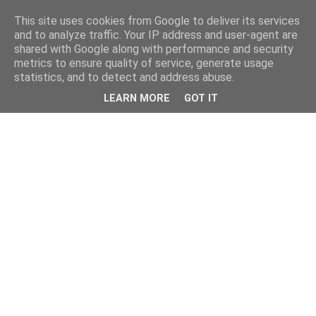
This site uses cookies from Google to deliver its services
and to analyze traffic. Your IP address and user-agent are
shared with Google along with performance and security
metrics to ensure quality of service, generate usage
statistics, and to detect and address abuse.
LEARN MORE
GOT IT