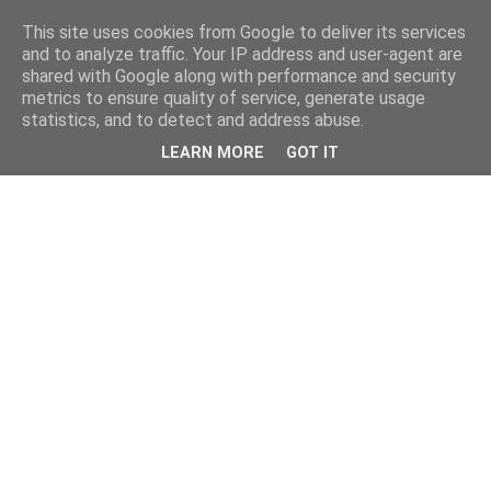
This site uses cookies from Google to deliver its services
and to analyze traffic. Your IP address and user-agent are
shared with Google along with performance and security
metrics to ensure quality of service, generate usage
statistics, and to detect and address abuse.
LEARN MORE
GOT IT