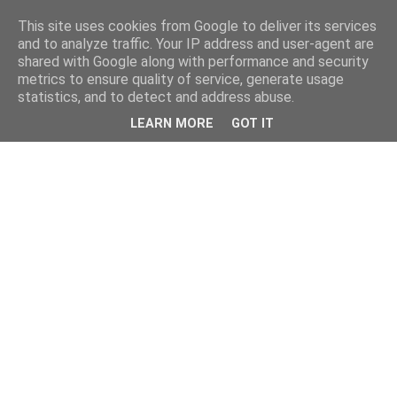
This site uses cookies from Google to deliver its services
and to analyze traffic. Your IP address and user-agent are
shared with Google along with performance and security
metrics to ensure quality of service, generate usage
statistics, and to detect and address abuse.
LEARN MORE
GOT IT