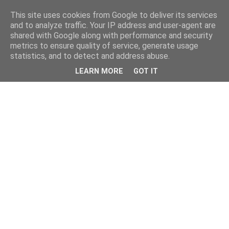
This site uses cookies from Google to deliver its services
and to analyze traffic. Your IP address and user-agent are
shared with Google along with performance and security
metrics to ensure quality of service, generate usage
statistics, and to detect and address abuse.
LEARN MORE
GOT IT