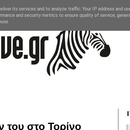
liver its services and to analyze traffic. Your IP address and us
rmance and security metrics to ensure quality of service, gene
buse.
ν του στο Τορίνο