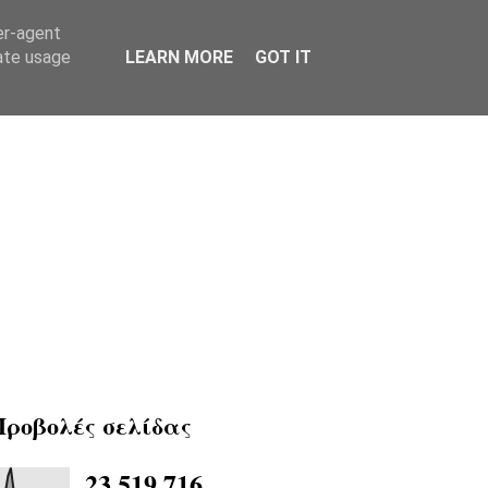
er-agent
rate usage
LEARN MORE
GOT IT
Προβολές σελίδας
23,519,716