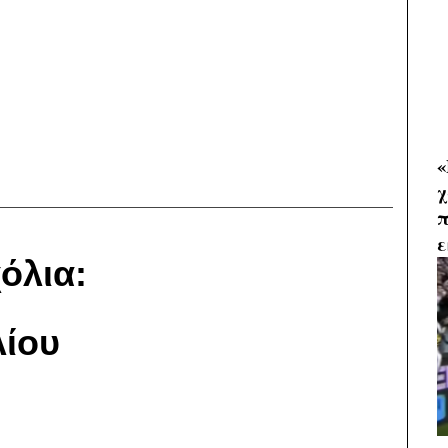
«
χ
π
ε
όλια:
ίου