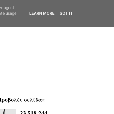
er-agent
rate usage
LEARN MORE
GOT IT
Προβολές σελίδας
23,518,244