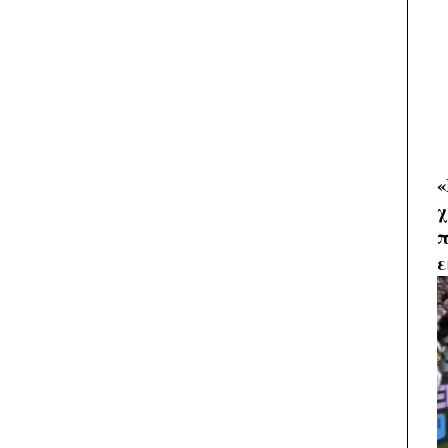
«
χ
π
ε