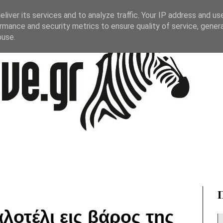
liver its services and to analyze traffic. Your IP address and us
rmance and security metrics to ensure quality of service, gene
buse.
λοτέλι εις βάρος της