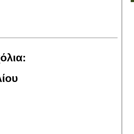
όλια:
ίου