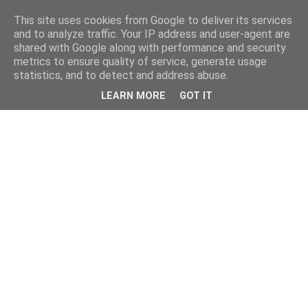
This site uses cookies from Google to deliver its services
and to analyze traffic. Your IP address and user-agent are
shared with Google along with performance and security
metrics to ensure quality of service, generate usage
statistics, and to detect and address abuse.
LEARN MORE
GOT IT