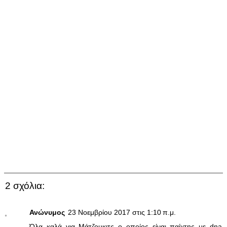
2 σχόλια:
Ανώνυμος
23 Νοεμβρίου 2017 στις 1:10 π.μ.
Όλα καλά για Μάτζουκιτς ο οποίος είναι παίχτης με dna