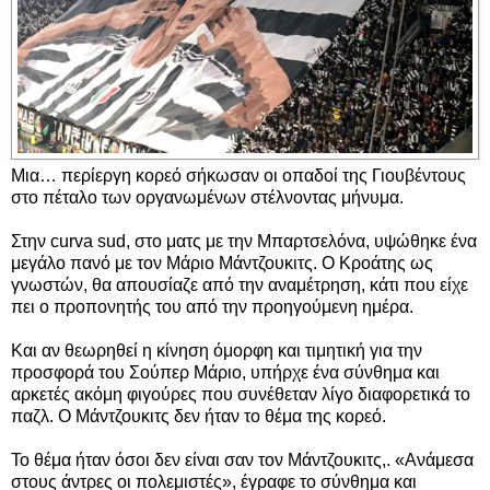
Μια… περίεργη κορεό σήκωσαν οι οπαδοί της Γιουβέντους
στο πέταλο των οργανωμένων στέλνοντας μήνυμα.
Στην curva sud, στο ματς με την Μπαρτσελόνα, υψώθηκε ένα
μεγάλο πανό με τον Μάριο Μάντζουκιτς. Ο Κροάτης ως
γνωστών, θα απουσίαζε από την αναμέτρηση, κάτι που είχε
πει ο προπονητής του από την προηγούμενη ημέρα.
Και αν θεωρηθεί η κίνηση όμορφη και τιμητική για την
προσφορά του Σούπερ Μάριο, υπήρχε ένα σύνθημα και
αρκετές ακόμη φιγούρες που συνέθεταν λίγο διαφορετικά το
παζλ. Ο Μάντζουκιτς δεν ήταν το θέμα της κορεό.
Το θέμα ήταν όσοι δεν είναι σαν τον Μάντζουκιτς,. «Ανάμεσα
στους άντρες οι πολεμιστές», έγραφε το σύνθημα και