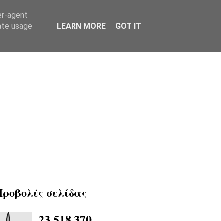
er-agent
rate usage
LEARN MORE
GOT IT
Προβολές σελίδας
23,518,370