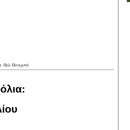
τ
,
Πολ Πογκμπά
όλια:
ίου