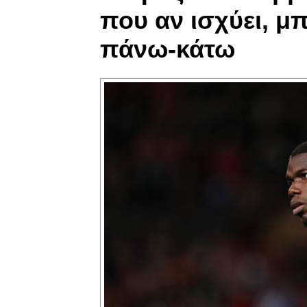
που αν ισχύει, μπ
πάνω-κάτω