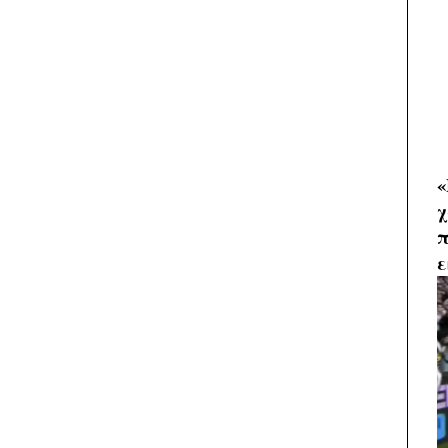
«
χ
π
ε