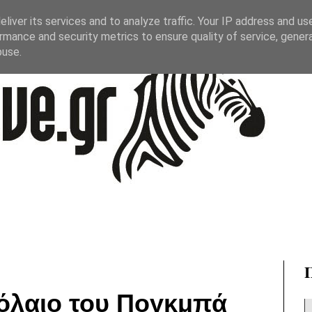
liver its services and to analyze traffic. Your IP address and us
rmance and security metrics to ensure quality of service, gene
buse.
όλαιο του Πογκμπά