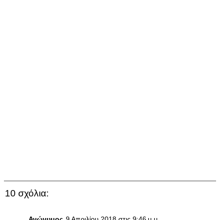
10 σχόλια:
Ανώνυμος
9 Απριλίου 2018 στις 9:46 μ.μ.