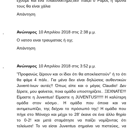
έχουμε και ένα πλαεονεκτημα,δεν παίζει ο Ράμος η αμυνα
τους θα είναι χάλια
Απάντηση
Ανώνυμος
10 Απριλίου 2018 στις 2:38 μ.μ.
Ο νατσο ειναι τραυματιας ή οχι;
Απάντηση
Ανώνυμος
10 Απριλίου 2018 στις 3:52 μ.μ.
"Προφανώς ξέρουν και οι ίδιοι ότι θα αποκλειστούν" ή το ότι
θα φάμε 4 πάλι.. Για μένα δεν είναι δηλώσεις αυθεντικών
Juvent-ίνων αυτές!! Όπως είπε και ο μέγας Claudio! Δεν
ξέρετε, μου φαίνεται, ποια ομάδα υποστηρίζετε.. ΞΕΧΝΑΤΕ!!!
Είμαστε η Juventus! Είμαστε η JUVENTUS!!!!!! Η καλύτερη
ομάδα στον κόσμο.. Η ομάδα που όποια και να
αντιμετωπίζει, της δείχνει το πρόσωπό της! Η ομάδα που
πήγε στο Μόναχο και μέχρι το 28' έκανε σε ένα άλλο θηρίο
το 0-2! και μετά σταμάτησε να παίζει νομίζοντας ότι
τελείωσε! Το να είσαι Juventus σημαίνει να πιστεύεις, να