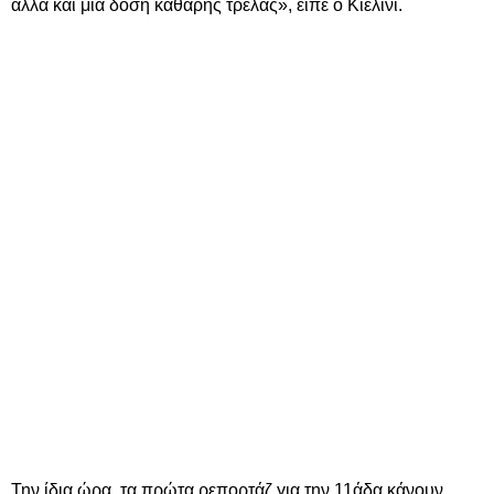
αλλά και μια δόση καθαρής τρέλας», είπε ο Κιελίνι.
Την ίδια ώρα, τα πρώτα ρεπορτάζ για την 11άδα κάνουν