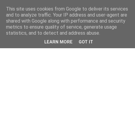
This site uses cookies from Google to deliver its services
and to analyze traffic. Your IP address and user-agent are
shared with Google along with performance and security
metrics to ensure quality of service, generate usage
statistics, and to detect and address abuse.
LEARN MORE
GOT IT