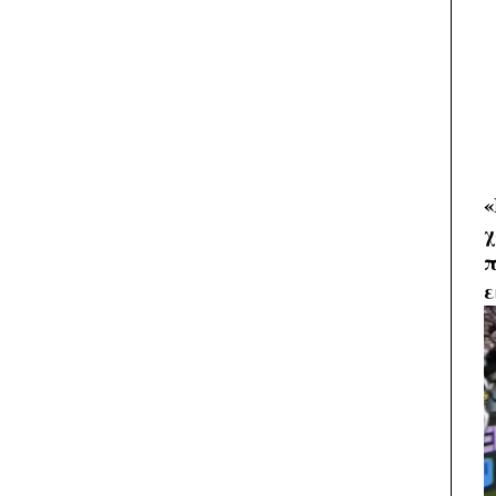
«
χ
π
ε