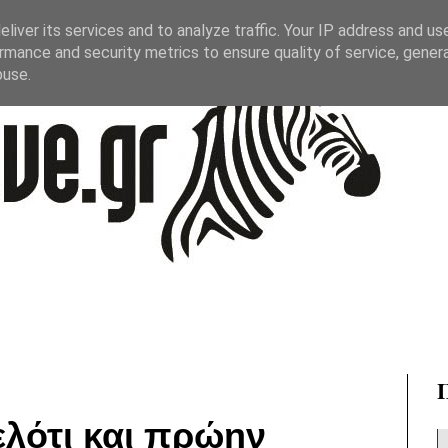
liver its services and to analyze traffic. Your IP address and us
rmance and security metrics to ensure quality of service, gene
buse.
ελότι και πρώην