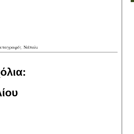
εταγραφές
,
Νάπολι
όλια:
ίου