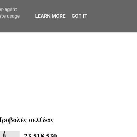
er-agent
rate usage
LEARN MORE
GOT IT
Προβολές σελίδας
23,518,530