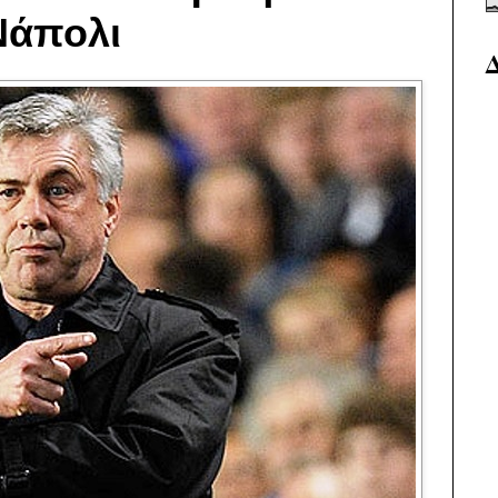
Νάπολι