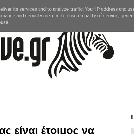
liver its services and to analyze traffic. Your IP address and us
rmance and security metrics to ensure quality of service, gene
buse.
ς είναι έτοιμος να