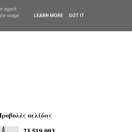
er-agent
rate usage
LEARN MORE
GOT IT
Προβολές σελίδας
23,519,093