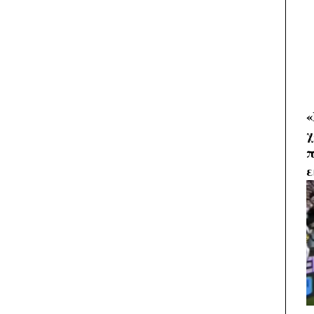
«
χ
π
ε