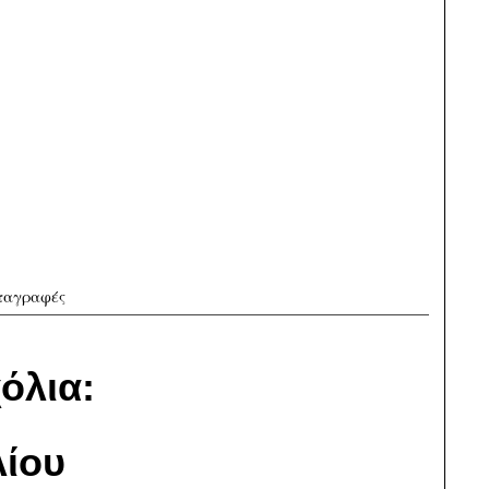
ταγραφές
όλια:
ίου