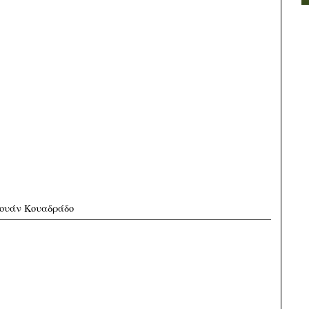
ουάν Κουαδράδο