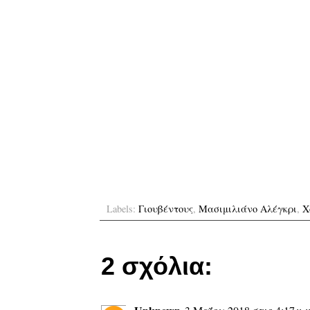
Labels:
Γιουβέντους
,
Μασιμιλιάνο Αλέγκρι
,
Χ
2 σχόλια: