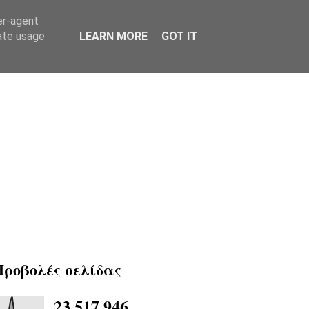
er-agent
rate usage
LEARN MORE
GOT IT
Προβολές σελίδας
23,517,946