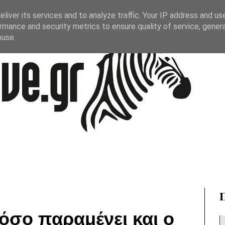
liver its services and to analyze traffic. Your IP address and us
rmance and security metrics to ensure quality of service, gene
buse.
 όσο παραμένει και ο