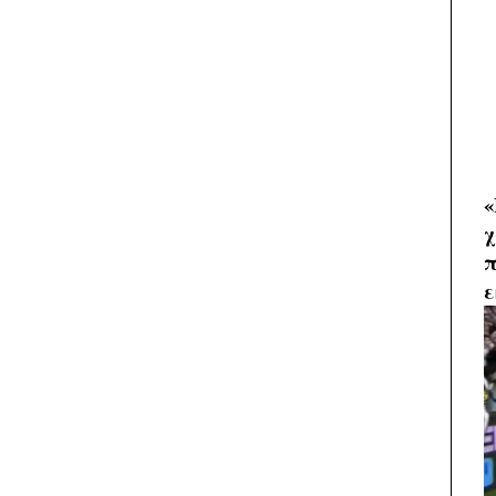
«
χ
π
ε