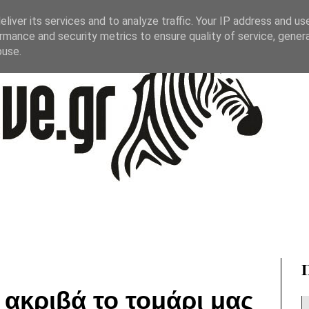
liver its services and to analyze traffic. Your IP address and us
rmance and security metrics to ensure quality of service, gene
buse.
ακριβά το τομάρι μας