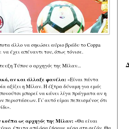
ποτα άλλο να σηκώσει αύριο βράδυ το Coppa
ε να έχει απέναντι του, όπως τόνισε.
τευξη Τύπου ο αρχηγός της Μίλαν...
λικό, αν και άλλαξε φανέλα:
«Είναι πάντα
οία αξίζει η Μίλαν. Η έξτρα δύναμη για εμάς
Μπονούτσι μπορεί να κάνει λίγα πράγματα αν η
ν περιστάσεων. Γι' αυτό είμαι πεπεισμένος ότι
ίδι».
ν κούπα ως αρχηγός της Μίλαν:
«Θα είναι
ύριο, έπειτα από όσα ζήσαμε μέσα στη σεζόν. Θα