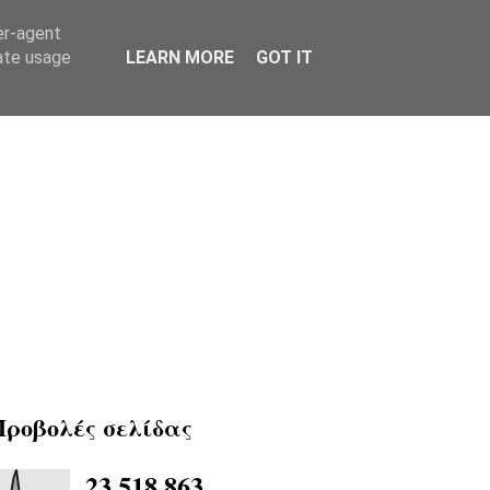
er-agent
rate usage
LEARN MORE
GOT IT
Προβολές σελίδας
23,518,863