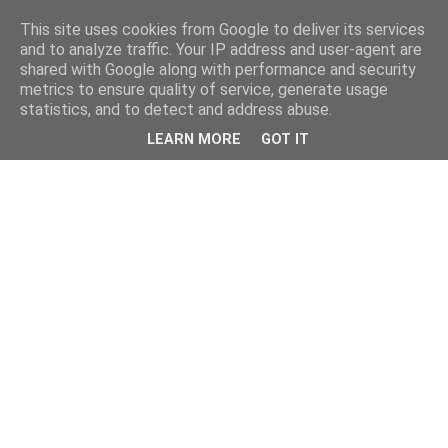
This site uses cookies from Google to deliver its services
and to analyze traffic. Your IP address and user-agent are
shared with Google along with performance and security
metrics to ensure quality of service, generate usage
statistics, and to detect and address abuse.
LEARN MORE
GOT IT