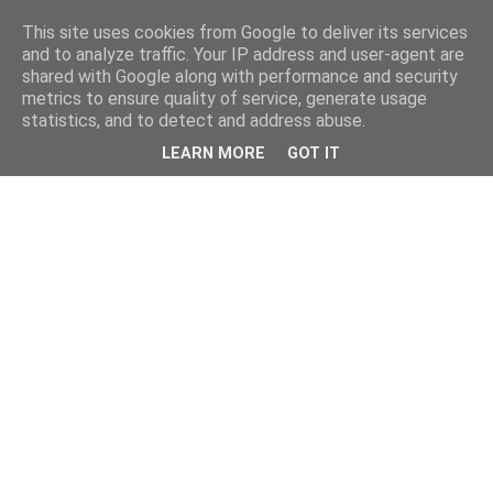
This site uses cookies from Google to deliver its services
and to analyze traffic. Your IP address and user-agent are
shared with Google along with performance and security
metrics to ensure quality of service, generate usage
statistics, and to detect and address abuse.
LEARN MORE
GOT IT