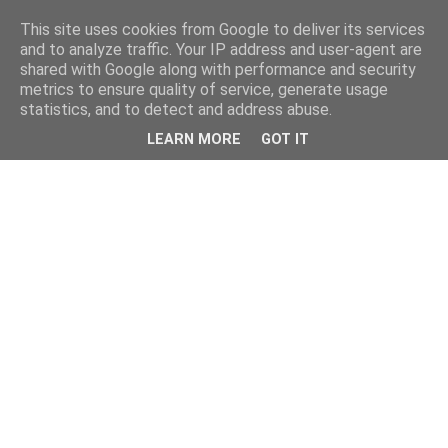
This site uses cookies from Google to deliver its services
and to analyze traffic. Your IP address and user-agent are
shared with Google along with performance and security
metrics to ensure quality of service, generate usage
statistics, and to detect and address abuse.
LEARN MORE
GOT IT