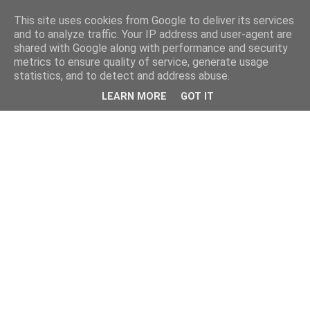
This site uses cookies from Google to deliver its services
and to analyze traffic. Your IP address and user-agent are
shared with Google along with performance and security
metrics to ensure quality of service, generate usage
statistics, and to detect and address abuse.
LEARN MORE
GOT IT