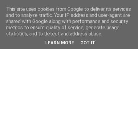
This site uses cookies from Google to deliver its services
and to analyze traffic. Your IP address and user-agent are
shared with Google along with performance and security
metrics to ensure quality of service, generate usage
statistics, and to detect and address abuse.
LEARN MORE
GOT IT