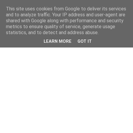
This site uses cookies from Google to deliver its services
and to analyze traffic. Your IP address and user-agent are
shared with Google along with performance and security
metrics to ensure quality of service, generate usage
statistics, and to detect and address abuse.
LEARN MORE
GOT IT