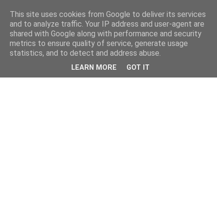
This site uses cookies from Google to deliver its services
and to analyze traffic. Your IP address and user-agent are
shared with Google along with performance and security
metrics to ensure quality of service, generate usage
statistics, and to detect and address abuse.
LEARN MORE
GOT IT