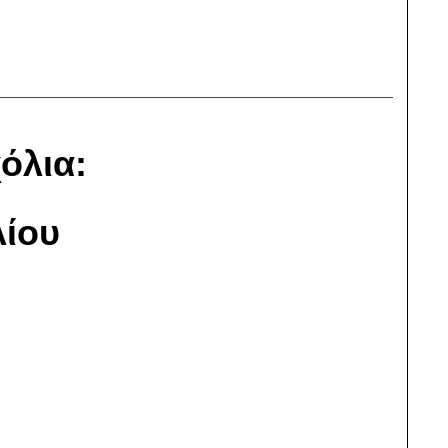
όλια:
ίου