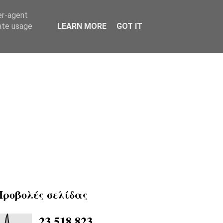
er-agent
rate usage
LEARN MORE
GOT IT
Προβολές σελίδας
23,518,823