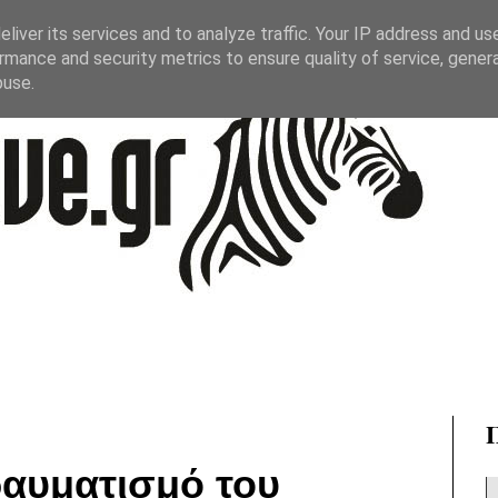
liver its services and to analyze traffic. Your IP address and us
rmance and security metrics to ensure quality of service, gene
buse.
ραυματισμό του