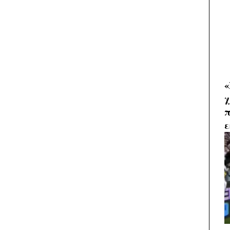
«
χ
π
ε