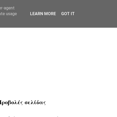
er-agent
rate usage
LEARN MORE
GOT IT
Προβολές σελίδας