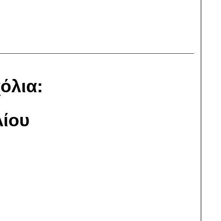
όλια:
ίου