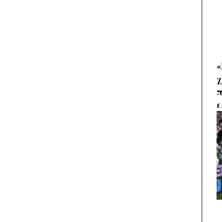
«
χ
π
ε