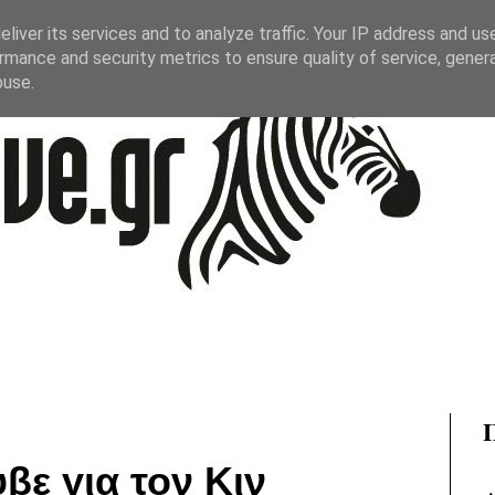
liver its services and to analyze traffic. Your IP address and us
rmance and security metrics to ensure quality of service, gene
buse.
ύβε για τον Κιν