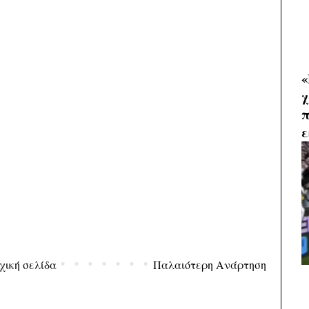
«
χ
π
ε
χική σελίδα
Παλαιότερη Ανάρτηση