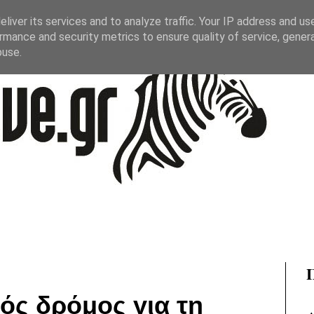
liver its services and to analyze traffic. Your IP address and us
rmance and security metrics to ensure quality of service, gene
buse.
λός δρόμος για τη