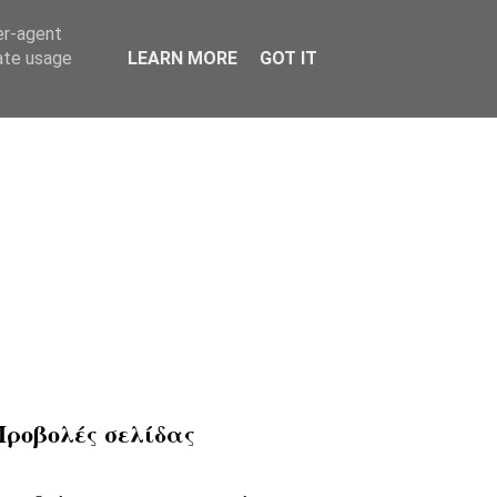
er-agent
rate usage
LEARN MORE
GOT IT
Προβολές σελίδας