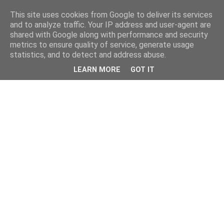
This site uses cookies from Google to deliver its services
and to analyze traffic. Your IP address and user-agent are
shared with Google along with performance and security
metrics to ensure quality of service, generate usage
statistics, and to detect and address abuse.
LEARN MORE
GOT IT