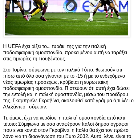
Η UEFA έχει ρίξει το... τυράκι της για την ιταλική
ποδοσφαιρική ομοσπονδία, προκειμένου αυτή να ταράξει
στις τιμωρίες τη Γιουβέντους.
Στο Τορίνο, σύμφωνα με τον ιταλικό Τύπο, θεωρούν ότι
πίσω από όλα όσα γίνονται με το -15 ή με το ενδεχόμενο
νέας τιμωρίας προσεχώς, κρύβεται η ευρωπαϊκή
ποδοσφαιρική ομοσπονδία. Πιστεύουν ότι αυτή έχει δώσει
την εντολή και η ιταλική ομοσπονδία, μέσω του προέδρου
της, Γκαμπριέλε Γκραβίνα, ακολουθεί κατά γράμμα ό,τι λέει ο
Αλεξάντερ Τσέφεριν.
Τι, όμως, έχει να κερδίσει η ιταλική ομοσπονδία από κάτι
τέτοιο; Σύμφωνα με όσα αναφέρουν Ιταλοί δημοσιογράφοι
που είναι κοντά στον Γκραβίνα, η Ιταλία θα έχει τον πρώτο
λόγο για τη διοργάνωση του Euro 2032. Αυτό, λένε, είναι το