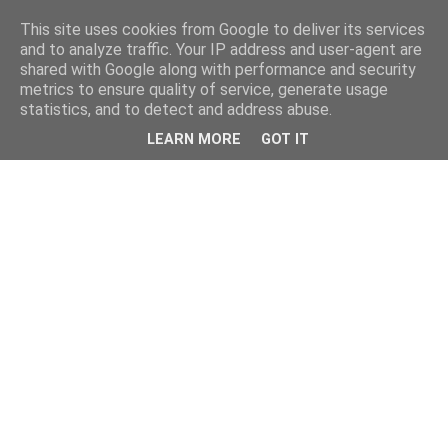
This site uses cookies from Google to deliver its services
and to analyze traffic. Your IP address and user-agent are
shared with Google along with performance and security
metrics to ensure quality of service, generate usage
statistics, and to detect and address abuse.
LEARN MORE
GOT IT