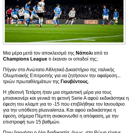
Μια μέρα μετά τον αποκλεισμό της
Νάπολι
από το
Champions League
τι έκαναν οι οπαδοί της;
Πήγαν στο Ανώτατο Αθλητικό Δικαστήριο της ιταλικής
Ολυμπιακής Επιτροπής για να ζητήσουν την αφαίρεση...
τριών πρωταθλημάτων της
Γιουβέντους
.
Η χθεσινή Τετάρτη ήταν μια σημαντική μέρα για τους
μπιανκονέρι και γενικά τη φετινή Serie A αφού εκδικάστηκε η
έφεση του κλαμπ για το -15 που επιβλήθηκε τον Ιανουάριο
για την υπόθεση plusvalenza. Και αφού εκδικάστηκε η
έφεση, σήμερα Πέμπτη ανακοινωθεί η απόφαση, με την
επιστροφή των 15 βαθμών.
Πριν ξεκινήσει η όλη διαδικασία, όμως, στη Ρώμη είχαμε