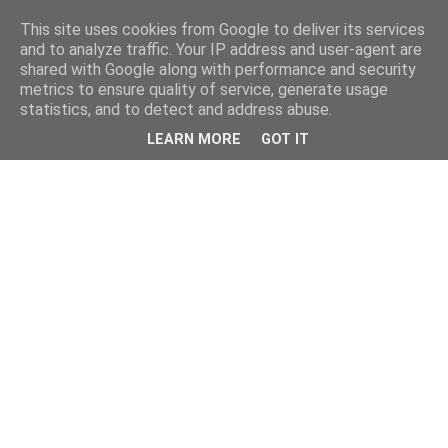
This site uses cookies from Google to deliver its services
and to analyze traffic. Your IP address and user-agent are
shared with Google along with performance and security
metrics to ensure quality of service, generate usage
statistics, and to detect and address abuse.
LEARN MORE
GOT IT