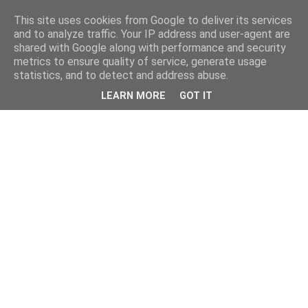
This site uses cookies from Google to deliver its services
and to analyze traffic. Your IP address and user-agent are
shared with Google along with performance and security
metrics to ensure quality of service, generate usage
statistics, and to detect and address abuse.
LEARN MORE
GOT IT