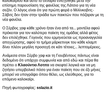
καλοκαιριού και αυτό το σενάριο ενισχύθηκε μετά την
επίσημη παρουσίαση της φανέλας της Λάτσιο για τη νέα
σεζόν. Ο λόγος είναι ότι για πρώτη φορά ο Μιλίνκοβιτς-
Σάβιτς δεν ήταν στην τριάδα των παικτών που πόζαραν με τη
νέα φανέλα.
Ο Σέρβος χαφ κάθε χρόνο ήταν ένα από τα... μοντέλα αφού
πρόκειται για τον καλύτερο παίκτη της ομάδας αλλά φέτος
δεν επιλέχθηκε. Γεγονός που ερμηνεύεται ως προαναγγελία
αποχώρησης, αφού το τμήμα μάρκετινγκ του κάθε κλαμπ
δίνει πλέον μεγάλη προσοχή σε κάτι τέτοιες... λεπτομέρειες.
Ανάμεσα στον Σέρβο χαφ και τη Γιουβέντους πάντως είναι
δεδομένο ότι υπάρχει συμφωνία και από εδώ και πέρα θα
πρέπει ο
Κλαούντιο Λοτιτο
να σκεφτεί λογικά και να μη
ζητήσει υπερβολικό πόσο για έναν παίκτη που σε έξι μήνες
μπορεί να υπογράψει όπου θέλει, ως ελεύθερος, για το
επόμενο καλοκαίρι.
Πηγή φωτογραφίας:
sslazio.it