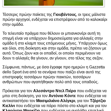
Τέσσερις πρώην παίκτες της
Γιουβέντους
, οι τρεις μάλιστα
πρώην αρχηγοί, ενδέχεται να επιστρέψουν από το καλοκαίρι
στην ομάδα.
Το τελευταίο πράγμα που θέλουν οι μπιανκονέρι αυτή τη
στιγμή είναι να υπάρχουν δημοσιεύματα για αλλαγές στην
ομάδα ή στο κλαμπ τους επόμενους μήνες. Υπάρχουν όμως
και όλοι, στη διοίκηση και στην ομάδα, πρέπει να ζήσουν με
αυτό. Όπως ζουν και οι οπαδοί, οι οποίοι περιμένουν να
δουν τι αλλαγές θα γίνουν, αν γίνουν, στο τέλος της σεζον.
Σύμφωνα, πάντως, με όσα έγραφε προ ημερών η Gazzetta
dello Sport ένα από τα σενάρια που παίζει είναι αυτό της
επιστροφής τεσσάρων πρώην παικτών, τεσσάρων
ανθρώπων που αγαπήθηκαν πολύ από τους οπαδούς.
Πρόκειται για τον
Αλεσάντρο Ντελ Πιέρο
που ενδέχεται να
μπει στη διοίκηση, για τον
Αντόνιο Κόντε
που ενδέχεται να
αντικαταστήσει τον
Μασιμιλιάνο Αλέγκρι
, για τον
Τζόρτζιο
Κιελίνι
που ενδέχεται να πάρει πόστο στο κλαμπ και για τον
Κλαούντιο Μαρκίζιο
που ενδέχεται να αναλάβει επιτελική