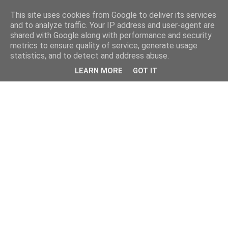
This site uses cookies from Google to deliver its services
and to analyze traffic. Your IP address and user-agent are
shared with Google along with performance and security
metrics to ensure quality of service, generate usage
statistics, and to detect and address abuse.
LEARN MORE
GOT IT