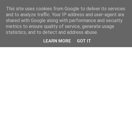
This site uses cookies from Google to deliver its services
and to analyze traffic. Your IP address and user-agent are
shared with Google along with performance and security
metrics to ensure quality of service, generate usage
statistics, and to detect and address abuse.
LEARN MORE
GOT IT