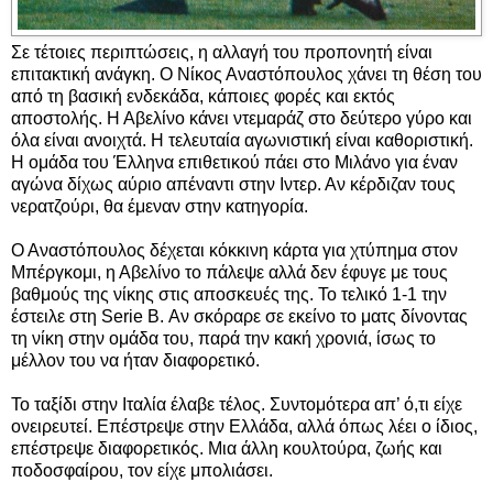
Σε τέτοιες περιπτώσεις, η αλλαγή του προπονητή είναι
επιτακτική ανάγκη. Ο Νίκος Αναστόπουλος χάνει τη θέση του
από τη βασική ενδεκάδα, κάποιες φορές και εκτός
αποστολής. Η Αβελίνο κάνει ντεμαράζ στο δεύτερο γύρο και
όλα είναι ανοιχτά. Η τελευταία αγωνιστική είναι καθοριστική.
Η ομάδα του Έλληνα επιθετικού πάει στο Μιλάνο για έναν
αγώνα δίχως αύριο απέναντι στην Ιντερ. Αν κέρδιζαν τους
νερατζούρι, θα έμεναν στην κατηγορία.
Ο Αναστόπουλος δέχεται κόκκινη κάρτα για χτύπημα στον
Μπέργκομι, η Αβελίνο το πάλεψε αλλά δεν έφυγε με τους
βαθμούς της νίκης στις αποσκευές της. Το τελικό 1-1 την
έστειλε στη Serie B. Αν σκόραρε σε εκείνο το ματς δίνοντας
τη νίκη στην ομάδα του, παρά την κακή χρονιά, ίσως το
μέλλον του να ήταν διαφορετικό.
Το ταξίδι στην Ιταλία έλαβε τέλος. Συντομότερα απ’ ό,τι είχε
ονειρευτεί. Επέστρεψε στην Ελλάδα, αλλά όπως λέει ο ίδιος,
επέστρεψε διαφορετικός. Μια άλλη κουλτούρα, ζωής και
ποδοσφαίρου, τον είχε μπολιάσει.