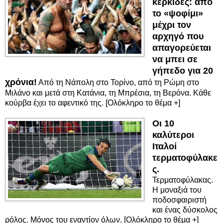
κερκίδες: από
το «ψοφίμι»
μέχρι τον
αρχηγό που
απαγορεύεται
να μπει σε
γήπεδο για 20
χρόνια!
Από τη Νάπολη στο Τορίνο, από τη Ρώμη στο
Μιλάνο και μετά στη Κατάνια, τη Μπρέσια, τη Βερόνα. Κάθε
κούρβα έχει το αφεντικό της. [Ολόκληρο το θέμα +]
Οι 10
καλύτεροι
Ιταλοί
τερματοφύλακε
ς.
Τερματοφύλακας.
Η μοναξιά του
ποδοσφαιριστή
και ένας δύσκολος
ρόλος. Μόνος του εναντίον όλων. [Ολόκληρο το θέμα +]