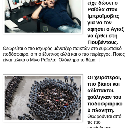
είχε δώσει ο
Ραϊόλα στον
Ιμπραΐμοβιτς
για να τον
αφήσει ο Αγιαξ
να έρθει στη
Γιουβέντους.
Θεωρείται ο πιο ισχυρός μάνατζερ παικτών στο ευρωπαϊκό
ποδόσφαιρο, ο πιο έξυπνος αλλά και ο πιο περίεργος. Ποιος
είναι τελικά ο Μίνο Ραϊόλα; [Ολόκληρο το θέμα +]
Οι χειρότεροι,
πιο βίαιοι και
αδίστακτοι,
χούλιγκαν του
ποδοσφαιρικο
ύ πλανήτη.
Θεωρούνται από
τις πιο
επικίνδυνες