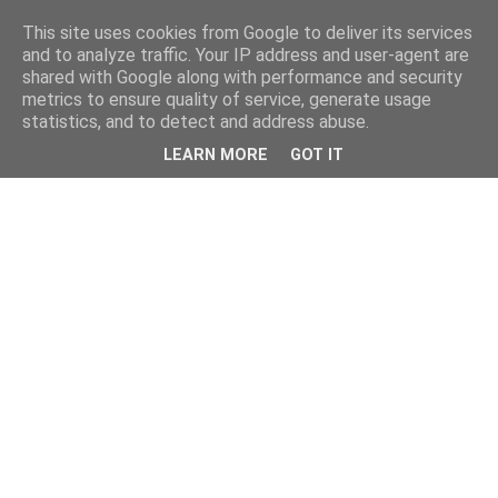
This site uses cookies from Google to deliver its services
and to analyze traffic. Your IP address and user-agent are
shared with Google along with performance and security
metrics to ensure quality of service, generate usage
statistics, and to detect and address abuse.
LEARN MORE
GOT IT