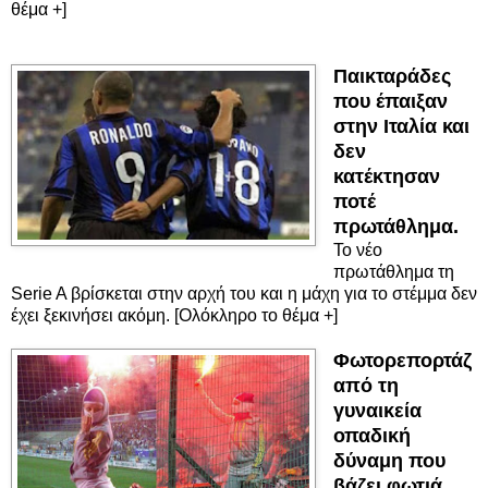
θέμα +]
Παικταράδες
που έπαιξαν
στην Ιταλία και
δεν
κατέκτησαν
ποτέ
πρωτάθλημα.
Το νέο
πρωτάθλημα τη
Serie A βρίσκεται στην αρχή του και η μάχη για το στέμμα δεν
έχει ξεκινήσει ακόμη. [Ολόκληρο το θέμα +]
Φωτορεπορτάζ
από τη
γυναικεία
οπαδική
δύναμη που
βάζει φωτιά