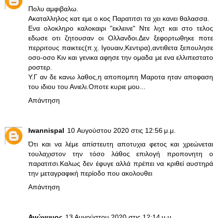
Πολυ αμφιβαλω.
Ακαταλληλος κατ εμε ο κος Παρατιτσι τα χει κανει θαλασσα.
Ενα ολοκληρο καλοκαιρι "εκλεινε" Ντε λιχτ και στο τελος
εδωσε οτι ζητουσαν οι Ολλανδοι.Δεν ξεφορτωθηκε ποτε
περριτους παικτες(π.χ. Ιγουαιν,Κεντιρα),αντιθετα ξεπουλησε
οσο-οσο Κιν και γενικα αφησε την ομαδα με ενα ελλιπεστατο
ροστερ.
Υ.Γ αν δε κανω λαθος,η αποπομπη Μαροτα ηταν αποφαση
του ιδιου του Ανιελι.Οποτε κυριε μου...
Απάντηση
Iwannispal
10 Αυγούστου 2020 στις 12:56 μ.μ.
Ότι και να λέμε απίστευτη αποτυχια φετος και χρεώνεται
τουλαχιστον την τόσο λάθος επιλογή προπονητη ο
παρατιτσι.Καλως δεν έφυγε αλλά πρέπει να κριθεί αυστηρά
την μεταγραφική περίοδο που ακολουθει
Απάντηση
Ανώνυμος
13 Αυγούστου 2020 στις 12:14 μ.μ.