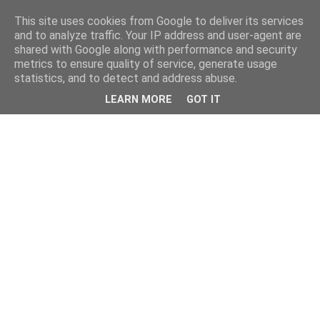
This site uses cookies from Google to deliver its services
and to analyze traffic. Your IP address and user-agent are
shared with Google along with performance and security
metrics to ensure quality of service, generate usage
statistics, and to detect and address abuse.
LEARN MORE
GOT IT