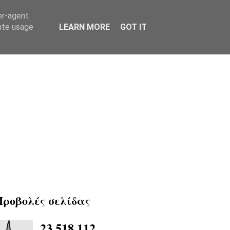
er-agent
rate usage
LEARN MORE
GOT IT
Προβολές σελίδας
23,518,112