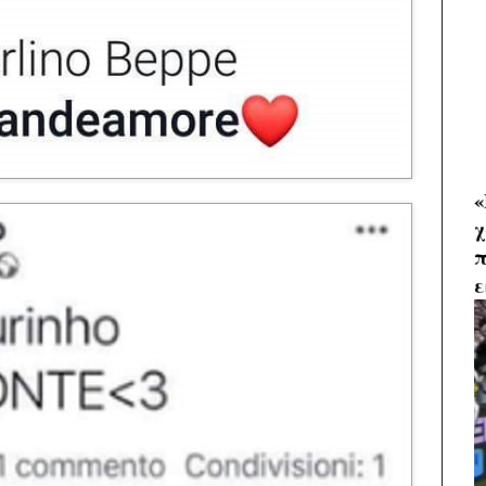
«
χ
π
ε