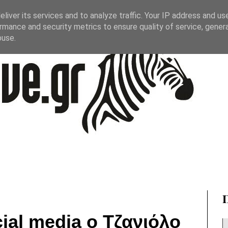
liver its services and to analyze traffic. Your IP address and us
rmance and security metrics to ensure quality of service, gene
buse.
ial media ο Τζανιόλο