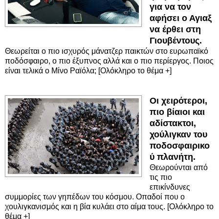
για να τον
αφήσει ο Αγιαξ
να έρθει στη
Γιουβέντους.
Θεωρείται ο πιο ισχυρός μάνατζερ παικτών στο ευρωπαϊκό
ποδόσφαιρο, ο πιο έξυπνος αλλά και ο πιο περίεργος. Ποιος
είναι τελικά ο Μίνο Ραϊόλα; [Ολόκληρο το θέμα +]
Οι χειρότεροι,
πιο βίαιοι και
αδίστακτοι,
χούλιγκαν του
ποδοσφαιρικο
ύ πλανήτη.
Θεωρούνται από
τις πιο
επικίνδυνες
συμμορίες των γηπέδων του κόσμου. Οπαδοί που ο
χουλιγκανισμός και η βία κυλάει στο αίμα τους. [Ολόκληρο το
θέμα +]