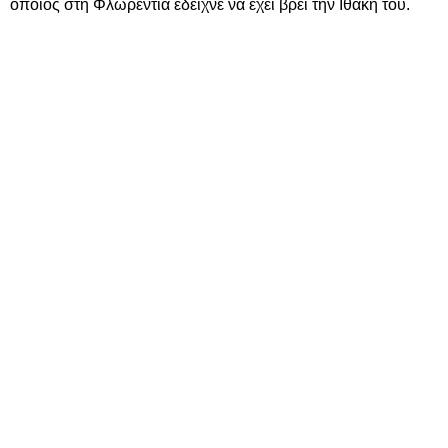
οποίος στη Φλωρεντία έδειχνε να έχει βρει την Ιθάκη του.