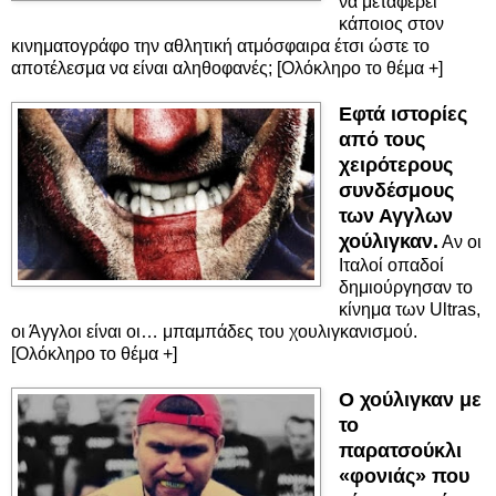
να μεταφέρει
κάποιος στον
κινηματογράφο την αθλητική ατμόσφαιρα έτσι ώστε το
αποτέλεσμα να είναι αληθοφανές; [Ολόκληρο το θέμα +]
Εφτά ιστορίες
από τους
χειρότερους
συνδέσμους
των Αγγλων
χούλιγκαν.
Αν οι
Ιταλοί οπαδοί
δημιούργησαν το
κίνημα των Ultras,
οι Άγγλοι είναι οι… μπαμπάδες του χουλιγκανισμού.
[Ολόκληρο το θέμα +]
Ο χούλιγκαν με
το
παρατσούκλι
«φονιάς» που