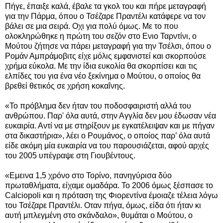
Πήγε, έπαιξε καλά, έβαλε τα γκολ του και πήρε μεταγραφή
για την Πάρμα, όπου ο Τσέζαρε Πραντέλι κατάφερε να τον
βάλει σε μια σειρά. Οχι για πολύ όμως. Με το που
ολοκληρώθηκε η πρώτη του σεζόν στο Ενιο Ταρντίνι, ο
Μούτου ζήτησε να πάρει μεταγραφή για την Τσέλσι, όπου ο
Ρομάν Αμπράμοβιτς είχε μόλις εμφανιστεί και σκορπούσε
χρήμα εύκολα. Με την ίδια ευκολία θα σκορπίσει και τις
ελπίδες του για ένα νέο ξεκίνημα ο Μούτου, ο οποίος θα
βρεθεί θετικός σε χρήση κοκαΐνης.
«Το πρόβλημα δεν ήταν του ποδοσφαιριστή αλλά του
ανθρώπου. Παρ' όλα αυτά, στην Αγγλία δεν μου έδωσαν νέα
ευκαιρία. Αντί να με στηρίξουν με εγκατέλειψαν και με πήγαν
στα δικαστήρια», λέει ο Ρουμάνος, ο οποίος παρ’ όλα αυτά
είδε ακόμη μία ευκαιρία να του παρουσιάζεται, αφού αρχές
του 2005 υπέγραψε στη Γιουβέντους.
«Εμεινα 1,5 χρόνο στο Τορίνο, πανηγύρισα δύο
πρωταθλήματα, είχαμε ομαδάρα. Το 2006 όμως ξέσπασε το
Calciopoli και η πρόταση της Φιορεντίνα έμοιαζε τέλεια λόγω
του Τσέζαρε Πραντέλι. Οταν πήγα, όμως, είδα ότι ήταν κι
αυτή μπλεγμένη στο σκάνδαλο», θυμάται ο Μούτου, ο