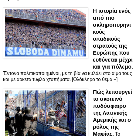
Η ιστορία ενός
από πιο
σκληροπυρηνι
κούς
οπαδικούς
στρατούς της
Ευρώπης που
ευθύνεται μέχρι
και για πόλεμο.
Έντονα πολιτικοποιημένοι, με τη βία να κυλάει στο αίμα τους
και με αρκετά τυφλά χτυπήματα. [Ολόκληρο το θέμα +]
Πώς λειτουργεί
το σκοτεινό
ποδόσφαιρο
της Λατινικής
Αμερικής και ο
ρόλος της
Μαφίας.
Το