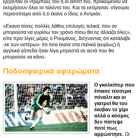
έρχονταν οι ντρίμπλες του ή οι ασίστ του, προκειμένου να
εκτιμήσουν όλοι το ταλέντο του. Και το εκτίμησαν, σίγουρα
περισσότερο από ό,τι έκανε ο ίδιος ο Αντριάν.
«Εκανα τόσες πολλές λάθος επιλογές τελικά, που αν
μπορούσα να γυρίσω τον χρόνο πίσω θα τις άλλαζα όλες»,
είπε πριν λίγες μέρες ο Ρουμάνος, δείχνοντας ότι κατάλαβε
-εκ των υστέρων- ότι όσα έκανε στα ιταλικά (κυρίως) ή
αγγλικά γήπεδα ήταν λίγα μπροστά σε αυτά που θα
μπορούσε να κάνει.
Ποδοσφαιρικά αφιερώματα
Ο γκολκίπερ που
έπιασε τέσσερα
πέναλτι και οι
γιατροί θα του
έκοβαν το χέρι
αλλά ο κόσμος
δεν πίστεψε
ποτέ πως
αρρώστησε.
Οι