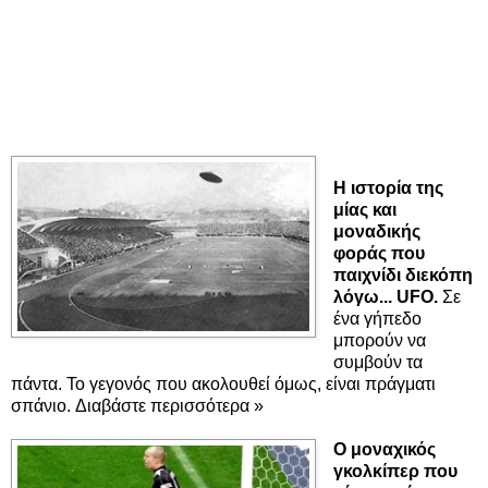
Η ιστορία της
μίας και
μοναδικής
φοράς που
παιχνίδι διεκόπη
λόγω... UFO.
Σε
ένα γήπεδο
μπορούν να
συμβούν τα
πάντα. Το γεγονός που ακολουθεί όμως, είναι πράγματι
σπάνιο. Διαβάστε περισσότερα »
Ο μοναχικός
γκολκίπερ που