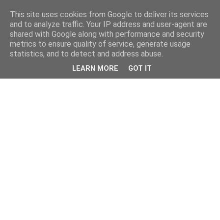
This site uses cookies from Google to deliver its services
and to analyze traffic. Your IP address and user-agent are
shared with Google along with performance and security
metrics to ensure quality of service, generate usage
statistics, and to detect and address abuse.
LEARN MORE
GOT IT