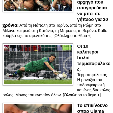
αρχηγό που
απαγορεύεται
να μπει σε
γήπεδο για 20
χρόνια!
Από τη Νάπολη στο Τορίνο, από τη Ρώμη στο
Μιλάνο και μετά στη Κατάνια, τη Μπρέσια, τη Βερόνα. Κάθε
κούρβα έχει το αφεντικό της. [Ολόκληρο το θέμα +]
Οι 10
καλύτεροι
Ιταλοί
τερματοφύλακε
ς.
Τερματοφύλακας.
Η μοναξιά του
ποδοσφαιριστή
και ένας δύσκολος
ρόλος. Μόνος του εναντίον όλων. [Ολόκληρο το θέμα +]
Το επικίνδυνο
σπορ Ulama